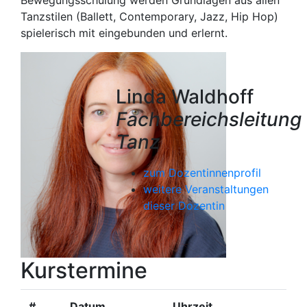
Bewegungsschulung werden Grundlagen aus allen
Tanzstilen (Ballett, Contemporary, Jazz, Hip Hop)
spielerisch mit eingebunden und erlernt.
Linda Waldhoff
Fachbereichsleitung
Tanz
zum Dozentinnenprofil
weitere Veranstaltungen
dieser Dozentin
Kurstermine
#
Datum
Uhrzeit