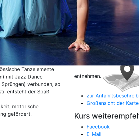
Kursdetails drucken
Termine als iCal-Dat
Kursort
Hier klicken, um Kartenansi
Nutzung von Google-Maps 
össische Tanzelemente
entnehmen.
n) mit Jazz Dance
, Sprüngen) verbunden, so
til entsteht der Spaß
zur Anfahrtsbeschrei
Großansicht der Karte
keit, motorische
ng gefördert.
Kurs weiterempfe
Facebook
E-Mail