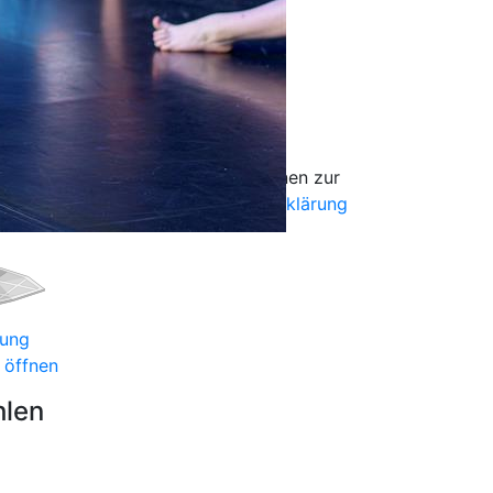
ei
cht zu aktivieren.
Mehr Informationen zur
können Sie unserer
Datenschutzerklärung
bung
 öffnen
hlen