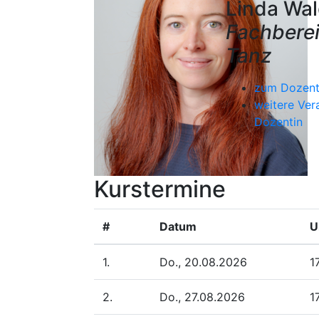
Linda Wal
Fachberei
Tanz
zum Dozenti
weitere Ver
Dozentin
Kurstermine
#
Datum
U
1.
Do., 20.08.2026
1
2.
Do., 27.08.2026
1