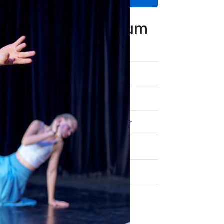
 ist aber möglich.
20. August 2026
um
A13
da Waldhoff
rstag, 20.08.2026
17:30–18:30 Uhr
rstag, 21.01.2027
17:30–18:30 Uhr
0 EUR
84,00 EUR (ermäßigt)
kstattBühne
dstr. 43
 Lingen