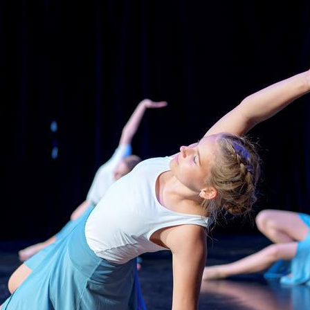
Der Kurs ist voll, Warteliste
Donnerstag, 
17:30 Uhr
Kursnummer
262-T
Dozentin
Lin
erster Termin
Donne
letzter Termin
Donne
Gebühr
94,0
Ort
Wer
Bernar
49809