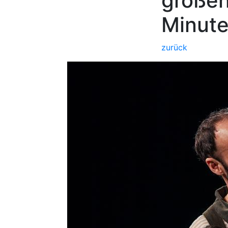
großen
Minut
zurück