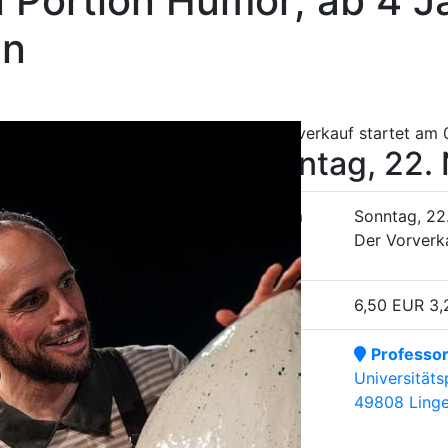
 Portion Humor; ab 4 J
en
Der Vorverkauf startet am 
Sonntag, 22.
Datum
Sonntag, 22
Der Vorverk
Ticket
6,50 EUR
3,
Ort
Professor
Universitäts
49808 Ling