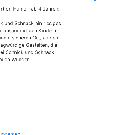
rtion Humor; ab 4 Jahren;
k und Schnack ein riesiges
Gemeinsam mit den Kindern
einem sicheren Ort, an dem
fragwürdige Gestalten, die
 bei Schnick und Schnack
 auch Wunder….
Über uns
Kategorien
Aktuelles
Kontakt
Dozenten