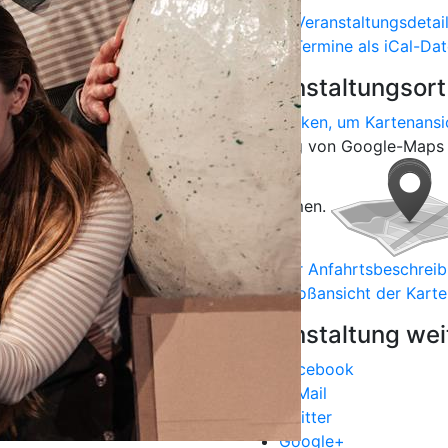
Veranstaltungsdetai
Termine als iCal-Dat
Veranstaltungsort
Hier klicken, um Kartenansi
Nutzung von Google-Maps 
entnehmen.
zur Anfahrtsbeschrei
Großansicht der Karte
Veranstaltung we
Facebook
E-Mail
Twitter
Google+