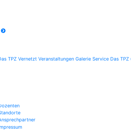
r
Das TPZ Vernetzt
Veranstaltungen
Galerie
Service
Das TPZ 
Über uns
Kategorien
Aktuelles
Kontakt
Dozenten
Standorte
Ansprechpartner
Impressum