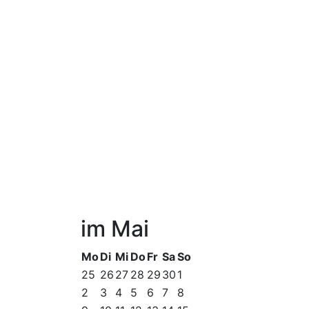
im Mai
Mo
Di
Mi
Do
Fr
Sa
So
25
26
27
28
29
30
1
2
3
4
5
6
7
8