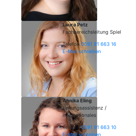
Laura Petz
Fachbereichsleitung Spiel
Telefon
0591 91 663 16
E-Mail schreiben
Annika Eling
Leitungsassistenz /
Internationales
Telefon
0591 91 663 10
E-Mail schreiben