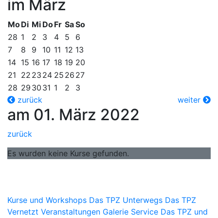
im März
Mo
Di
Mi
Do
Fr
Sa
So
28
1
2
3
4
5
6
7
8
9
10
11
12
13
14
15
16
17
18
19
20
21
22
23
24
25
26
27
28
29
30
31
1
2
3
zurück
weiter
am 01. März 2022
zurück
Es wurden keine Kurse gefunden.
Kurse und Workshops
Das TPZ Unterwegs
Das TPZ
Vernetzt
Veranstaltungen
Galerie
Service
Das TPZ und