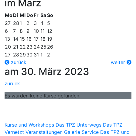
im März
Mo
Di
Mi
Do
Fr
Sa
So
27
28
1
2
3
4
5
6
7
8
9
10
11
12
13
14
15
16
17
18
19
20
21
22
23
24
25
26
27
28
29
30
31
1
2
zurück
weiter
am 30. März 2023
zurück
Es wurden keine Kurse gefunden.
Kurse und Workshops
Das TPZ Unterwegs
Das TPZ
Vernetzt
Veranstaltungen
Galerie
Service
Das TPZ und