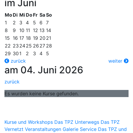
im Juni
Mo
Di
Mi
Do
Fr
Sa
So
1
2
3
4
5
6
7
8
9
10
11
12
13
14
15
16
17
18
19
20
21
22
23
24
25
26
27
28
29
30
1
2
3
4
5
zurück
weiter
am 04. Juni 2026
zurück
Es wurden keine Kurse gefunden.
Kurse und Workshops
Das TPZ Unterwegs
Das TPZ
Vernetzt
Veranstaltungen
Galerie
Service
Das TPZ und