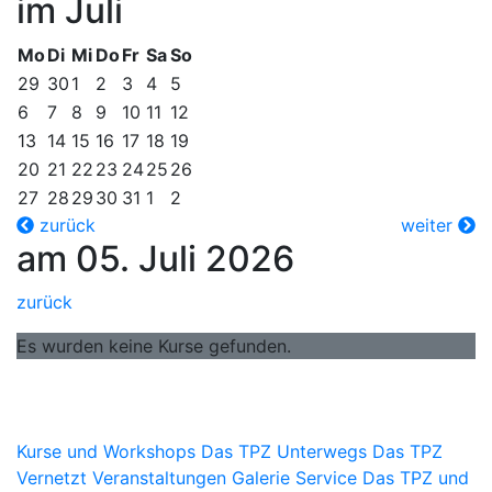
im Juli
Mo
Di
Mi
Do
Fr
Sa
So
29
30
1
2
3
4
5
6
7
8
9
10
11
12
13
14
15
16
17
18
19
20
21
22
23
24
25
26
27
28
29
30
31
1
2
zurück
weiter
am 05. Juli 2026
zurück
Es wurden keine Kurse gefunden.
Kurse und Workshops
Das TPZ Unterwegs
Das TPZ
Vernetzt
Veranstaltungen
Galerie
Service
Das TPZ und