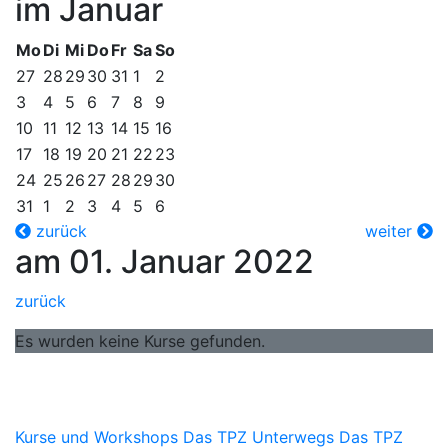
im Januar
Mo
Di
Mi
Do
Fr
Sa
So
27
28
29
30
31
1
2
3
4
5
6
7
8
9
10
11
12
13
14
15
16
17
18
19
20
21
22
23
24
25
26
27
28
29
30
31
1
2
3
4
5
6
zurück
weiter
am 01. Januar 2022
zurück
Es wurden keine Kurse gefunden.
Kurse und Workshops
Das TPZ Unterwegs
Das TPZ