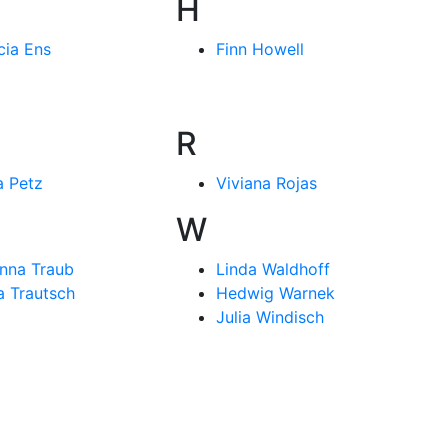
H
cia Ens
Finn Howell
R
a Petz
Viviana Rojas
W
nna Traub
Linda Waldhoff
a Trautsch
Hedwig Warnek
Julia Windisch