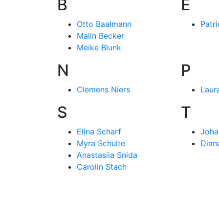
B
E
Otto Baalmann
Patri
Malin Becker
Meike Blunk
N
P
Clemens Niers
Laur
S
T
Elina Scharf
Joha
Myra Schulte
Dian
Anastasiia Snida
Carolin Stach