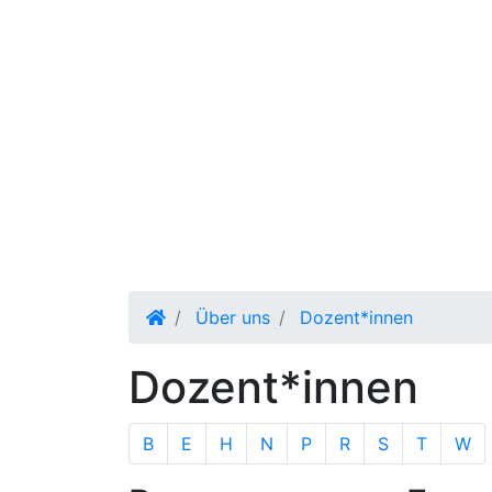
Über uns
Dozent*innen
Dozent*innen
B
E
H
N
P
R
S
T
W