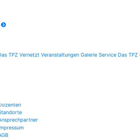
r
Das TPZ Vernetzt
Veranstaltungen
Galerie
Service
Das TPZ 
Über uns
Kategorien
Aktuelles
Kontakt
Dozenten
Standorte
Ansprechpartner
Impressum
AGB