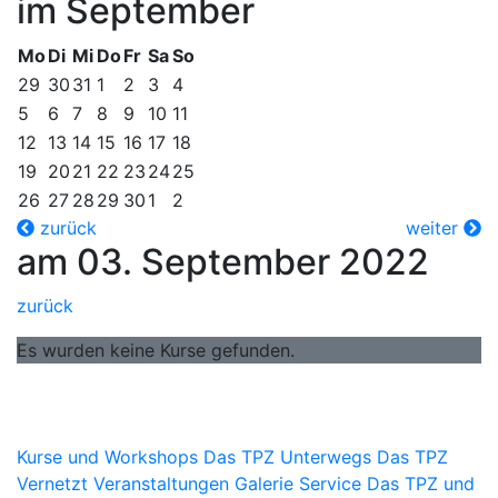
im September
Mo
Di
Mi
Do
Fr
Sa
So
29
30
31
1
2
3
4
5
6
7
8
9
10
11
12
13
14
15
16
17
18
19
20
21
22
23
24
25
26
27
28
29
30
1
2
zurück
weiter
am 03. September 2022
zurück
Es wurden keine Kurse gefunden.
Kurse und Workshops
Das TPZ Unterwegs
Das TPZ
Vernetzt
Veranstaltungen
Galerie
Service
Das TPZ und