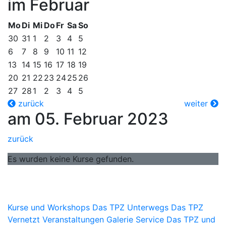
im Februar
Mo
Di
Mi
Do
Fr
Sa
So
30
31
1
2
3
4
5
6
7
8
9
10
11
12
13
14
15
16
17
18
19
20
21
22
23
24
25
26
27
28
1
2
3
4
5
zurück
weiter
am 05. Februar 2023
zurück
Es wurden keine Kurse gefunden.
Kurse und Workshops
Das TPZ Unterwegs
Das TPZ
Vernetzt
Veranstaltungen
Galerie
Service
Das TPZ und