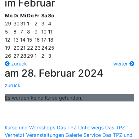
im Februar
Mo
Di
Mi
Do
Fr
Sa
So
29
30
31
1
2
3
4
5
6
7
8
9
10
11
12
13
14
15
16
17
18
19
20
21
22
23
24
25
26
27
28
29
1
2
3
zurück
weiter
am 28. Februar 2024
zurück
Es wurden keine Kurse gefunden.
Kurse und Workshops
Das TPZ Unterwegs
Das TPZ
Vernetzt
Veranstaltungen
Galerie
Service
Das TPZ und