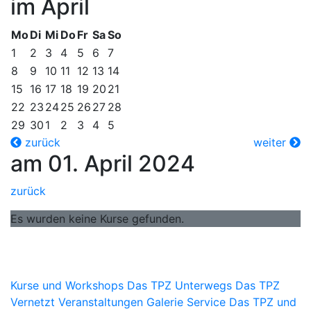
im April
Mo
Di
Mi
Do
Fr
Sa
So
1
2
3
4
5
6
7
8
9
10
11
12
13
14
15
16
17
18
19
20
21
22
23
24
25
26
27
28
29
30
1
2
3
4
5
zurück
weiter
am 01. April 2024
zurück
Es wurden keine Kurse gefunden.
Kurse und Workshops
Das TPZ Unterwegs
Das TPZ
Vernetzt
Veranstaltungen
Galerie
Service
Das TPZ und