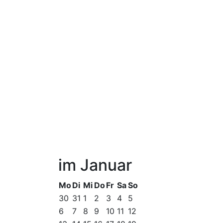
im Januar
Mo
Di
Mi
Do
Fr
Sa
So
30
31
1
2
3
4
5
6
7
8
9
10
11
12