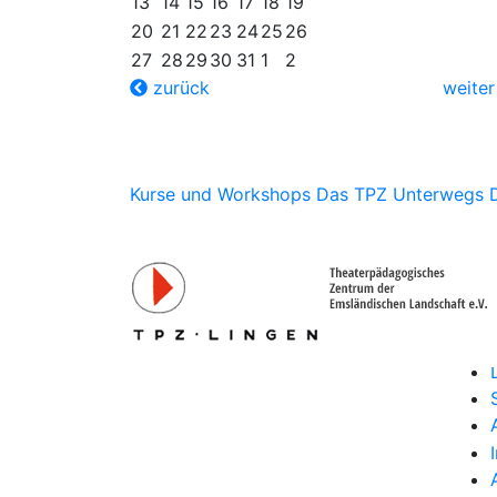
13
14
15
16
17
18
19
20
21
22
23
24
25
26
27
28
29
30
31
1
2
zurück
weite
Kurse und Workshops
Das TPZ Unterwegs