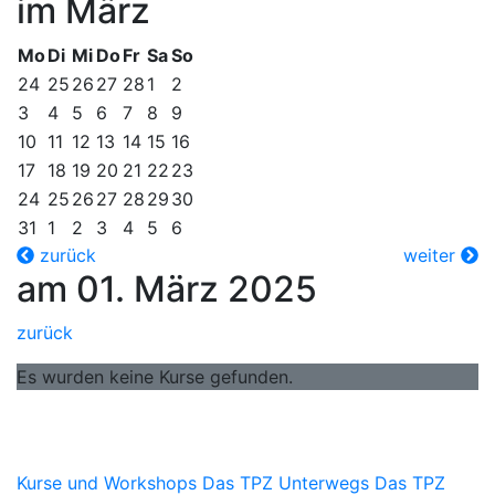
im März
Mo
Di
Mi
Do
Fr
Sa
So
24
25
26
27
28
1
2
3
4
5
6
7
8
9
10
11
12
13
14
15
16
17
18
19
20
21
22
23
24
25
26
27
28
29
30
31
1
2
3
4
5
6
zurück
weiter
am 01. März 2025
zurück
Es wurden keine Kurse gefunden.
Kurse und Workshops
Das TPZ Unterwegs
Das TPZ