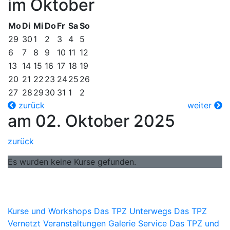
im Oktober
Mo
Di
Mi
Do
Fr
Sa
So
29
30
1
2
3
4
5
6
7
8
9
10
11
12
13
14
15
16
17
18
19
20
21
22
23
24
25
26
27
28
29
30
31
1
2
zurück
weiter
am 02. Oktober 2025
zurück
Es wurden keine Kurse gefunden.
Kurse und Workshops
Das TPZ Unterwegs
Das TPZ
Vernetzt
Veranstaltungen
Galerie
Service
Das TPZ und