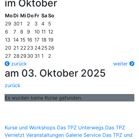
im Oktober
Mo
Di
Mi
Do
Fr
Sa
So
29
30
1
2
3
4
5
6
7
8
9
10
11
12
13
14
15
16
17
18
19
20
21
22
23
24
25
26
27
28
29
30
31
1
2
zurück
weiter
am 03. Oktober 2025
zurück
Es wurden keine Kurse gefunden.
Kurse und Workshops
Das TPZ Unterwegs
Das TPZ
Vernetzt
Veranstaltungen
Galerie
Service
Das TPZ und