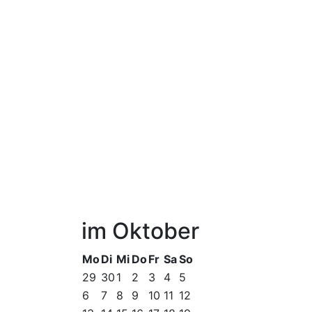
im Oktober
Mo
Di
Mi
Do
Fr
Sa
So
29
30
1
2
3
4
5
6
7
8
9
10
11
12