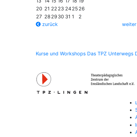
13
14
15
16
17
18
19
20
21
22
23
24
25
26
27
28
29
30
31
1
2
zurück
weite
Kurse und Workshops
Das TPZ Unterwegs