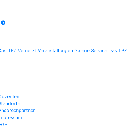
r
Das TPZ Vernetzt
Veranstaltungen
Galerie
Service
Das TPZ 
Über uns
Kategorien
Aktuelles
Kontakt
Dozenten
Standorte
Ansprechpartner
Impressum
AGB