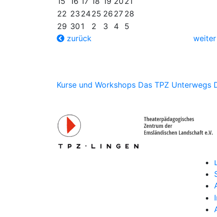
15
16
17
18
19
20
21
22
23
24
25
26
27
28
29
30
1
2
3
4
5
zurück
weite
Kurse und Workshops
Das TPZ Unterwegs