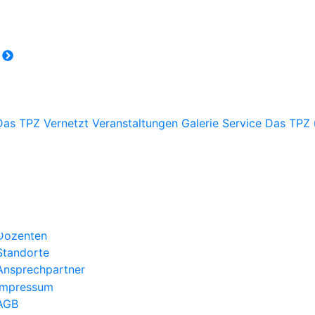
r
Das TPZ Vernetzt
Veranstaltungen
Galerie
Service
Das TPZ 
Über uns
Kategorien
Aktuelles
Kontakt
Dozenten
Standorte
Ansprechpartner
Impressum
AGB