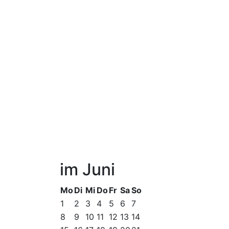
im Juni
Mo
Di
Mi
Do
Fr
Sa
So
1
2
3
4
5
6
7
8
9
10
11
12
13
14