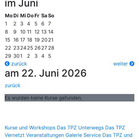
im Juni
Mo
Di
Mi
Do
Fr
Sa
So
1
2
3
4
5
6
7
8
9
10
11
12
13
14
15
16
17
18
19
20
21
22
23
24
25
26
27
28
29
30
1
2
3
4
5
zurück
weiter
am 22. Juni 2026
zurück
Es wurden keine Kurse gefunden.
Kurse und Workshops
Das TPZ Unterwegs
Das TPZ
Vernetzt
Veranstaltungen
Galerie
Service
Das TPZ und