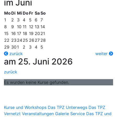
im Juni
Mo
Di
Mi
Do
Fr
Sa
So
1
2
3
4
5
6
7
8
9
10
11
12
13
14
15
16
17
18
19
20
21
22
23
24
25
26
27
28
29
30
1
2
3
4
5
zurück
weiter
am 25. Juni 2026
zurück
Es wurden keine Kurse gefunden.
Kurse und Workshops
Das TPZ Unterwegs
Das TPZ
Vernetzt
Veranstaltungen
Galerie
Service
Das TPZ und