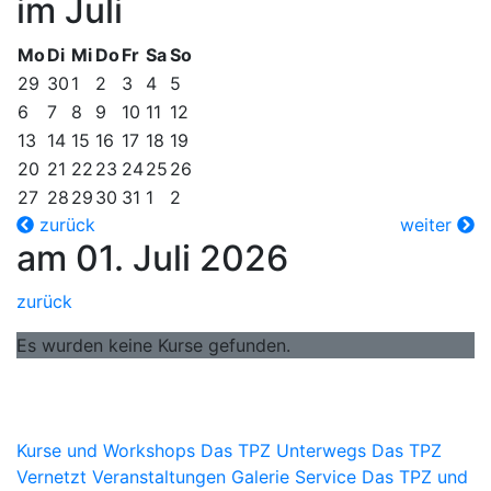
im Juli
Mo
Di
Mi
Do
Fr
Sa
So
29
30
1
2
3
4
5
6
7
8
9
10
11
12
13
14
15
16
17
18
19
20
21
22
23
24
25
26
27
28
29
30
31
1
2
zurück
weiter
am 01. Juli 2026
zurück
Es wurden keine Kurse gefunden.
Kurse und Workshops
Das TPZ Unterwegs
Das TPZ
Vernetzt
Veranstaltungen
Galerie
Service
Das TPZ und