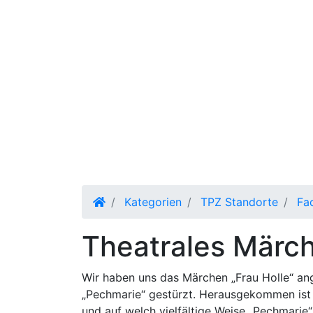
Kategorien
TPZ Standorte
Fa
Theatrales Märc
Wir haben uns das Märchen „Frau Holle“ ang
„Pechmarie“ gestürzt. Herausgekommen ist e
und auf welch vielfältige Weise „Pechmarie“