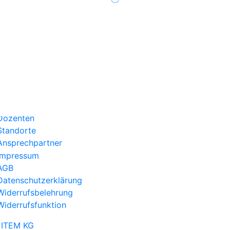
Über uns
Kategorien
Aktuelles
Kontakt
Dozenten
Standorte
Ansprechpartner
Impressum
AGB
Datenschutzerklärung
Widerrufsbelehrung
Widerrufsfunktion
:
ITEM KG